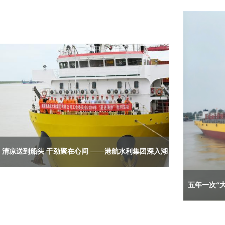
清凉送到船头 干劲聚在心间 ——港航水利集团深入湖
南远洋集运一线开展高温慰问与安全督导
五年一次“