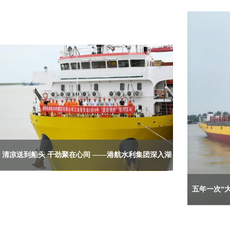
清凉送到船头 干劲聚在心间 ——港航水利集团深入湖
南远洋集运一线开展高温慰问与安全督导
五年一次“