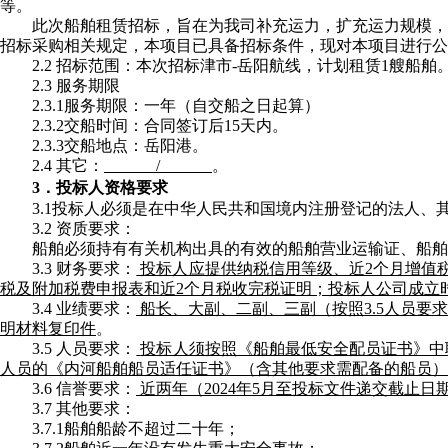
等。
此次船舶租赁招标，旨在为我司补充运力，扩充运力规模，
招标采购相关规定，本项目已具备招标条件，现对本项目进行公
2.2 招标范围：本次招标津市-岳阳航线，计划租赁1艘船舶。要求
2.3 服务期限
2.3.1服务期限：一年（自交船之日起算）
2.3.2交船时间：合同签订后15天内。
2.3.3交船地点：岳阳港。
2.4 其它：
/
。
3．投标人资格要求
3.1投标人必须是在中华人民共和国境内注册登记的法人
3.2 资质要求：
船舶必须持有有关机构出具的有效的船舶营业运输证、船
3.3 财务要求：
投标人应提供纳税信用等级、近2个月增值
税及附加税费申报表和近2个月税收完税证明；投标人公司成立
3.4 业绩要求：
船长、大副、二副、三副（按照3.5人员
明材料复印件
。
3.5 人员要求：
投标人须按照《船舶最低安全配员证书》中
人员的《内河船舶船员适任证书》（含其他要求需配备的船员）
3.6 信誉要求：
近两年（
2024年5月至投标文件递交截止
3.7 其他要求：
3.7.1船舶船龄不超过二十年；