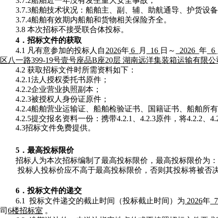
3.7.2船舶近一年没有发生重大安全事故；
3.7.3船舶技术状况：船舶主、副、辅、助航通导、护货设
3.7.4船舶有效期内船舶和货物相关保险齐全。
3.8 本次招标不接受联合体投标。
4．招标文件的获取
4.1 凡有意参加的投标人自
2026
年
6
月
16
日～
2026
年
6
区八一路
399-19号壹号座品B座20层 湖南远洋集装箱运输有限公
4.2 获取招标文件时所需资料如下：
4.2.1法人授权委托书原件；
4.2.2企业营业执照副本；
4.2.3被授权人身份证原件；
4.2.4船舶营业运输证、船舶检验证书、国籍证书、船舶所
4.2.5提交报名资料一份：携带4.2.1、4.2.3原件，将4.2
4.3招标文件免费提供。
5．最高投标限价
招标人为本次招标编制了最高投标限价，最高投标限价为：
投标人投标价应不高于最高投标限价，否则其投标将被否
6．投标文件的递交
6.1 投标文件递交的截止时间（投标截止时间）为
2026
年
司
6楼招标室
。