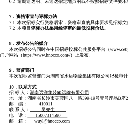
6.2 逾期送达的、未送达指定地点的或不按照招标文件要
7．资格审查与评标办法
7.1 本次招标实行资格后审，资格审查的具体要求见招标文
7.2 本项目
评标办法采用经评审的最低投标价法
。
8．发布公告的媒介
本次招标公告同时在中国招标投标公共服务平台（www.cebpubse
门户网站（
https://www.hnocco.com//）上发布。
9．监督部门
本次招标监督部门为
湖南省水运物流集团有限公司
纪检审计
10．
联系方式
招
标
人：
湖南远洋集装箱运输有限公司
地
址：
湖南省长沙市芙蓉区八一路
399-19号壹号座品B座
邮
编：
410011
联
系
人：
吴先生
电
话：
15007314590
邮
箱：
wuyl@hnocco.com