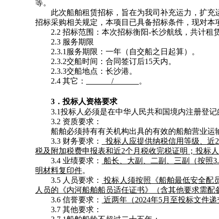
等。
此次船舶租赁招标，旨在为我司补充运力，扩充
招标采购相关规定，本项目已具备招标条件，现对本
2.2 招标范围：本次招标衡阳-长沙航线，共计租赁1艘
2.3 服务期限
2.3.1服务期限：一年（自交船之日起算）。
2.3.2交船时间：合同签订后15天内。
2.3.3交船地点：长沙港。
2.4 其它：
/
。
3．投标人资格要求
3.1投标人必须是在中华人民共和国境内注册登
3.2 资质要求：
船舶必须持有有关机构出具的有效的船舶营业运
3.3 财务要求：
投标人应提供纳税信用等级、近2
税及附加税费申报表和近2个月税收完税证明；投标
3.4 业绩要求：
船长、大副、二副、三副（按照3
明材料复印件
。
3.5 人员要求：
投标人须按照《船舶最低安全配
人员的《内河船舶船员适任证书》（含其他要求需配
3.6 信誉要求：
近两年（202
4年5月至投标文件
3.7 其他要求：