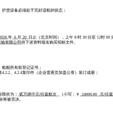
导、护货设备必须处于完好适航的状态；
026
年
6
月
20
日止（北京时间），上午
8 时 30 分至 12时 0
箱运输有限公司
持下述资料报名购买招标文件。
书、船舶所有权登记证书；
件，将4.2.2、4.2.4复印件（企业需逐页加盖公章）装订成册；
标限价为：
贰万肆
仟元/
往返
航次
（小写：￥
24000.00 元/往
标将被否决。