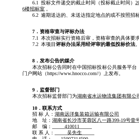
6.1 投标文件递交的截止时间（投标截止时间）
2
6
楼招标室
。
6.2 逾期送达的、未送达指定地点的或不按照
7．资格审查与评标办法
7.1 本次招标实行资格后审，资格审查的具体要
7.2 本项目
评标办法采用经评审的最低投标价法
8．发布公告的媒介
本次招标公告同时在中国招标投标公共服务平台（www.
门户网站（
https://www.hnocco.com//）上发布。
9．监督部门
本次招标监督部门为
湖南省水运物流集团有限公
10．
联系方式
招
标
人：
湖南远洋集装箱运输有限公司
地
址：
湖南省长沙市芙蓉区八一路
399-19号
邮
编：
410011
联
系
人：
吴
先生
电
话：
15007314590