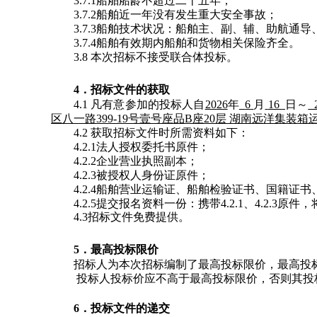
3.7.1船舶船龄不超过二十五年；
3.7.2船舶近一年没有发生重大安全事故；
3.7.3船舶技术状况：船舶主、副、辅、助航通
3.7.4船舶有效期内船舶和货物相关保险齐全。
3.8 本次招标不接受联合体投标。
4．招标文件的获取
4.1 凡有意参加的投标人自
2026
年
6
月
16
日～
2
区八一路
399-19号壹号座品B座20层 湖南远洋集装
4.2 获取招标文件时所需资料如下：
4.2.1法人授权委托书原件；
4.2.2企业营业执照副本；
4.2.3被授权人身份证原件；
4.2.4船舶营业运输证、船舶检验证书、国籍证
4.2.5提交报名资料一份：携带4.2.1、4.2.3原
4.3招标文件免费提供。
5．最高投标限价
招标人为本次招标编制了最高投标限价，最高投
投标人投标价应不高于最高投标限价，否则其投
6．投标文件的递交