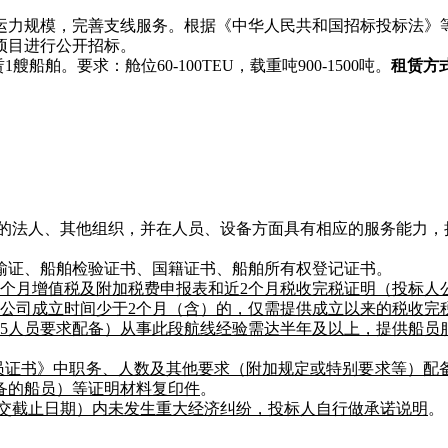
运力规模，完善支线服务。根据《中华人民共和国招标投标法》
项目进行公开招标。
船舶。要求：舱位60-100TEU，载重吨900-1500吨。
租赁方
记的法人、其他组织，并在人员、设备方面具有相应的服务能力
输证、船舶检验证书、国籍证书、船舶所有权登记证书。
个月增值税及附加税费申报表和近2个月税收完税证明（投标人
人公司成立时间少于2个月（含）的，仅需提供成立以来的税收完
.5人员要求配备）从事此段航线经验需达半年及以上，提供船
员证书》中职务、人数及其他要求（附加规定或特别要求等）配
备的船员）等证明材料复印件
。
递交截止日期）内未发生重大经济纠纷，投标人自行做承诺说明
。