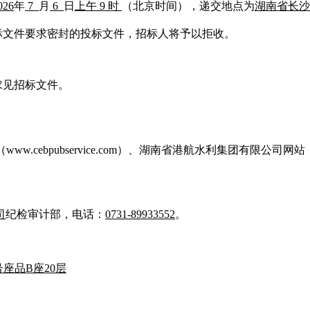
026
年
7
月
6
日
上午
9
时
（北京时间），递交地点为
湖南省长沙
招标文件要求密封的投标文件，招标人将予以拒收。
求见招标文件。
。
cebpubservice.com）、湖南省港航水利集团有限公司网站
司
纪检审计部，电话：
0731-89933552
。
壹号座品B座20层