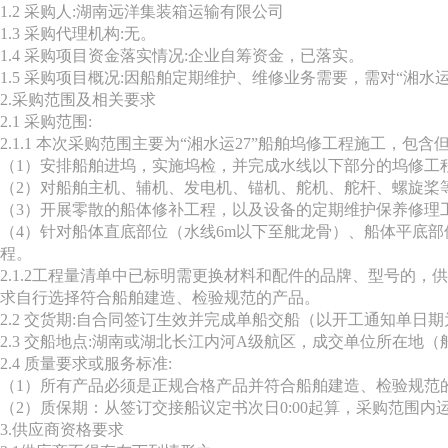
1.2 采购人:湖南远洋集装箱运输有限公司
1.3 采购代理机构:无。
1.4 采购项目资金落实情况:企业自筹资金，已落实。
1.5 采购项目概况:因船舶定期维护、维修业务需要，需对“湘
2.采购范围及相关要求
2.1 采购范围:
2.1.1 本次采购范围主要为“湘水运27”船舶坞修工程施工，
（1）安排船舶进坞，实施坞检，并完成水线以下部分的坞修工
（2）对船舶主机、辅机、发电机、锚机、舵机、舵杆、螺旋桨
（3）开展零散的船体修补工程，以及设备的定期维护保养修理
（4）针对船体直底部位（水线6m以下至舭龙骨）、船体平底
程。
2.1.2工程量清单中已标明需更换材料和配件的品牌、型号的
求自行选择符合船舶建造、检验规范的产品。
2.2 交货期:自合同签订生效并完成单船交船（以开工通知单
2.3 交船地点:湖南或湖北长江内河A级航区，成交单位所在地
2.4 质量要求或服务标准:
（1）所有产品必须是正规合格产品并符合船舶建造、检验规范的
（2）质保期：从签订交接船议定书次日0:00起算，采购范围内运
3.供应商资格要求