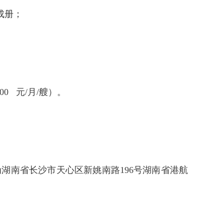
订成册；
0 元/月/艘）。
地点为湖南省长沙市天心区新姚南路196号湖南省港航