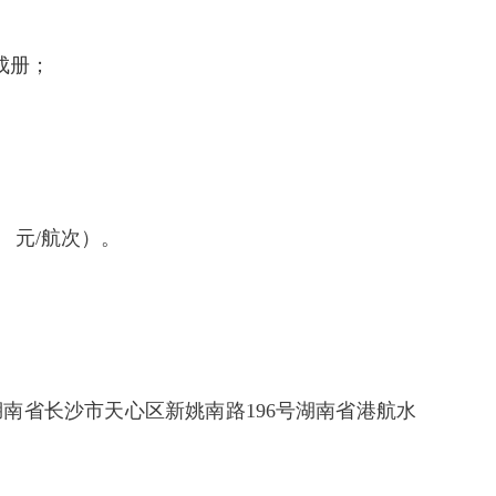
订成册；
 元/航次）。
点为湖南省长沙市天心区新姚南路196号湖南省港航水