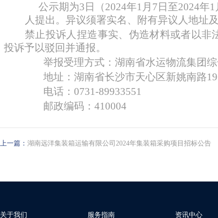
公示期为
3日（202
4
年
1
月
7
日至
202
4
年
1
人提出。异议须署实名、附有异议人地址
禁止投诉人捏造事实、伪造材料或者以非
投诉予以驳回并通报。
举报受理方式：湖南省水运物流集团综
地址：湖南省长沙市天心区新姚南路
1
电话：
0731-89933551
邮政编码：
410004
上一篇：
湖南远洋集装箱运输有限公司2024年集装箱采购项目招标公告
关于我们
服务指南
资讯中心