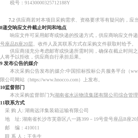
税号：
91430000325712188Y
7.2
供应商若对本项目采购需求、资格要求等有疑问的，应
8
递交响应文件截止时间和地点
响应文件可采用邮寄或快递的投递方式，供应商响应文件递
号座品
B座20层
。收件人及其联系方式在采购文件获取时给予。
供应商须充分考虑邮寄或快递所需时间，确保在截止时间之
人将予以拒收，供应商自行承担后果。
9
发布公告的媒介
本次采购公告
发布的媒介
:
中国招标投标公共服务平台（
ww
限公司网站（
https://www.hnocco.com
）上发布。
10
监督
部门
本次
采购
监督部门为
湖南省水运物流集团有限公司综合管理
1
1
联系方式
采
购
人
:
湖南远洋集装箱运输有限公司
地
址
:
湖南省长沙市芙蓉区八一路
399－19号壹号座品B座20
邮
编：
410011
联
系
人：王先生