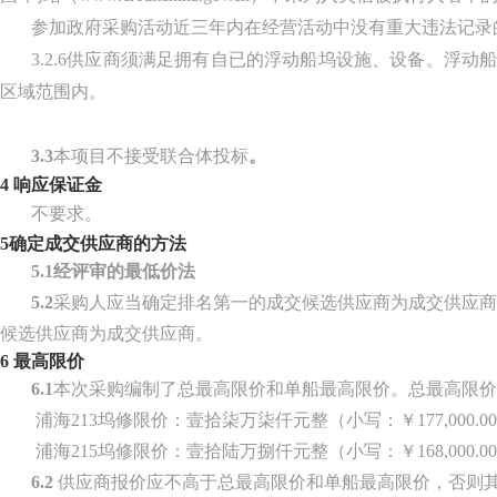
参加政府采购活动近三年内在经营活动中没有重大违法记录
3.2.6
供应商须满足拥有自已的浮动船坞设施、设备。浮动
区域范围内。
3.
3
本项目不接受联合体投标
。
4
响应保证金
不要求。
5
确定成交供应商的方法
5.1经评审的最低价法
5.2
采购人应当确定排名第一的成交候选供应商为成交供应商
候选供应商为成交供应商。
6
最高限价
6.1
本次采购编制了总最高限价和单船最高限价。总最高限价
浦海
213坞修限价：壹拾柒万柒仟元整（小写：￥177,000.0
浦海
215坞修限价：壹拾陆万捌仟元整（小写：￥168,000.0
6.2
供应商报价应不高于总最高限价和单船最高限价，否则