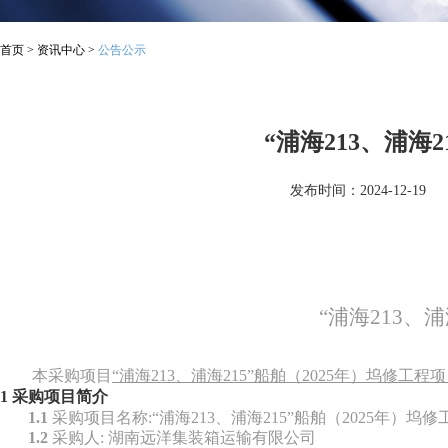
首页
>
资讯中心
>
公告公示
“浦海213、浦海
发布时间：2024-12-19
“浦海213、
本
采购
项目
“浦海213、浦海215”船舶（
2025年）
坞修工程项
1
采购项目简介
1.1
采购项目名称
:
“浦海213、浦海215”
船
舶（
2025年）
坞修
1.2
采购人
: 湖南远洋集装箱运输有限公司