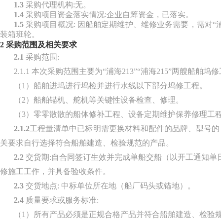
1.3
采购代理机构
:无。
1.4
采购项目资金落实情况
:企业自筹资金，已落实。
1.5
采购项目概况
: 因船舶定期维护、维修业务需要，需对
“
装箱班轮
。
2
采购范围及相关要求
2.1
采购范围
:
2.1.1 本次采购范围主要为“浦海213”“浦海215”两
（
1）船舶进坞进行坞检并进行
水线以下部分
坞修工程
。
（
2）
船舶锚机、舵机等关键性设备检查、修理
。
（
3）零零散散的船体修补工程、设备定期维护保养修理工
2.1.2
工程量清单中已标明需更换材料和配件的品牌、型号的
关要求自行选择符合船舶建造、检验规范的产品。
2.2
交货期
:自合同签订生效并完成单船交船（以开工通知单日
修施工工作，并具备验收条件。
2.3
交货地点
: 中标单位所在地（船厂码头或锚地）。
2.4
质量要求或服务标准
:
（
1）所有产品必须是正规合格产品并符合船舶建造、检验规