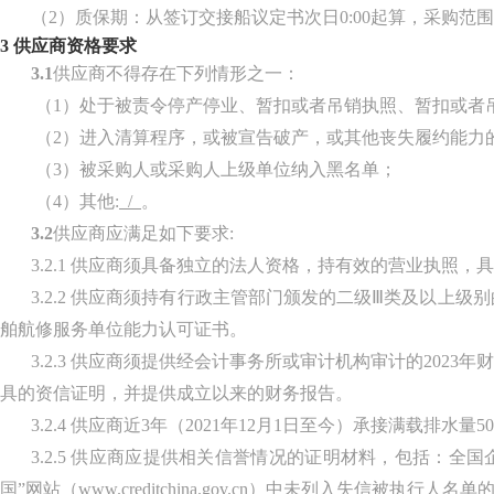
（
2）质保期：从签订交接船议定书次日0:00起算
，
采购范围
3
供应商资格要求
3.1
供应商不得存在下列情形之一：
（1）
处于被责令停产停业、暂扣或者吊销执照、暂扣或者
（2）
进入清算程序，或被宣告破产，或其他丧失履约能力
（3）
被采购人或采购人上级单位纳入黑名单；
（4）
其他
:
/
。
3.2
供应商应满足如下要求
:
3.2.
1
供应商须具备独立的法人资格，持有效的营业执照，具
3.2.
2
供应商须持有行政主管部门颁发的二级
Ⅲ类及以上级
舶航修服务单位能力认可证书。
3.2.
3
供应商须提供经会计事务所或审计机构审计的
2023
具的资信证明，并提供成立以来的财务报告。
3.2.
4
供应商近
3年（2021年12月1日至今）承接满载排水
3.2.
5
供应商应提供相关信誉情况的证明材料，包括：全国
国”网站（www.creditchina.gov.cn）中未列入失信被执行