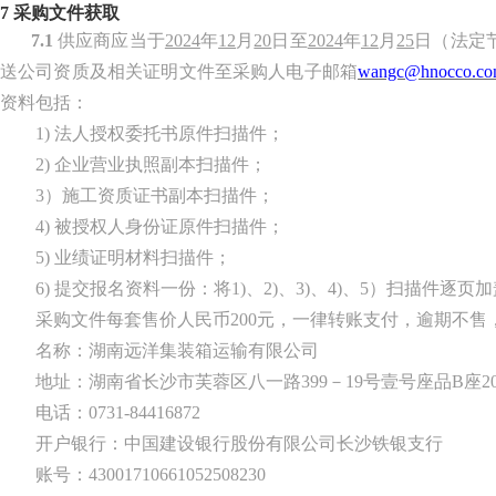
7
采购文件获取
7.1
供应商应当于
2024
年
12
月
20
日
至
2024
年
12
月
25
日
（
法定
送公司资质及相关证明文件至采购人电子邮箱
wangc@hnocco.c
资料包括
：
1)
法人授权委托书原件扫描件；
2)
企业营业执照副本扫描件；
3）施工资质证书副本扫描件；
4) 被授权人身份证原件扫描件；
5) 业绩证明材料扫描件；
6) 提交报名资料一份：将1)、2)、3)、4)、5）扫描件逐页
采购文件每套售价人民币
2
00
元，一律转账支付，逾期不售
名称：
湖南远洋集装箱运输有限公司
地址：
湖南省长沙市芙蓉区八一路
399－19号壹号座品B座2
电话：
0731-84416872
开户银行：
中国建设银行股份有限公司长沙铁银支行
账号：
43001710661052508230