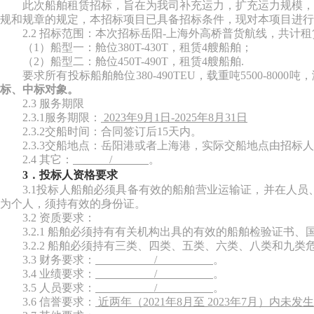
此次船舶
租赁
招标，旨在为我司补充运力，扩充运力规模，
规和规章的规定，本招标项目已具备招标条件，现对本项目进行
2.2 招标范围：本次招标岳阳-上海外高桥普货航线，共计
（
1）船型一：舱位380T-430T，租赁4艘船舶；
（
2）船型二：舱位450T-490T，租赁4艘船舶.
要求所有投标船舶
舱位
38
0-
49
0TEU，载重吨
55
00-8000
标、中标对象。
2.3 服务期限
2.3.1服务期限：
2023年9月1日-2025年8月31日
2.3.2交船时间：合同签订后1
5
天内。
2.3.3交船地点：岳阳港或者上海港，实际交船地点由招标
2.4 其它：
/
。
3．投标人资格要求
3.1投标人船舶必须具备有效的船舶营业运输证，
并在人员
为个
人
，须持有效的身份证。
3.2 资质要求：
3.2.1 船舶必须持有有关机构出具的有效的船舶检验证书
3.2.2 船舶必须持有三类、四类、五类、六类、八类和
3.3 财务要求：
/
。
3.4 业绩要求：
/
。
3.5
人员要求：
/
。
3.6 信誉要求：
近两
年（
2021
年
8月
至
2023
年
7月）内未发