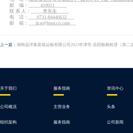
邮
编：
410011
联
系
人：
李
先生
电
话：
0731-844
46632
邮
箱：
licg
@hnocco.com
上一篇：
湖南远洋集装箱运输有限公司2023年津市-岳阳船舶租赁（第二
关于我们
服务指南
资讯中心
公司概况
主营业务
头条
组织架构
服务指南
公司新闻