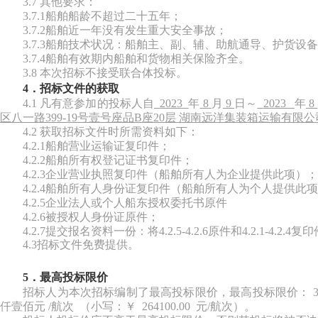
3.7 其他要求：
3.7.1船舶船龄不超过二十五年；
3.7.2船舶近一年没有发生重大安全事故；
3.7.3船舶技术状况：船舶主、副、辅、助航通导、护货设
3.7.4船舶有效期内船舶和货物相关保险齐全。
3.8 本次招标不接受联合体投标。
4．招标文件的获取
4.1 凡有意参加的投标人
自
2023
年
8
月
9
日～
2023
年
8
区八一路
399-19号壹号座品B座20层 湖南远洋集装箱运输有限公
4.2 获取招标文件时所需资料如下：
4.2.1船舶营业运输证复印件；
4.2.2船舶所有权登记证书复印件；
4.2.3企业营业执照复印件（船舶所有人为企业提供此项）；
4.2.4船舶所有人身份证复印件（船舶所有人为个人提供此
4.2.5企业法人或个人船东授权委托书原件
4.2.6被授权人身份证原件；
4.2.7提交报名资料一份：将4.2.5-4.2.6原件和4.2.1-
4.3招标文件免费提供。
5．最高投标限价
招标人为本次招标编制了最高投标限价，最高投标限价：
仟壹佰元 /航次 （小写：￥ 264100.00 元/航次）。