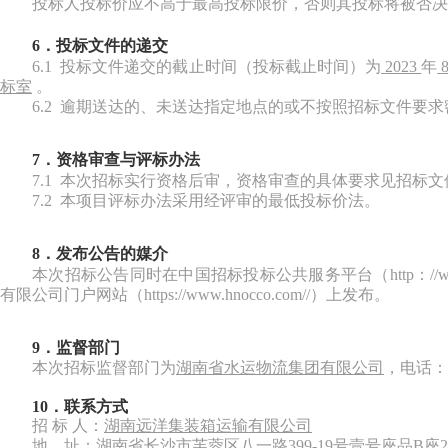
投标人投标价应不高于最高投标限价，否则其投标将被否决
6．投标文件的递交
6.1 投标文件
递交的截止时间（投标截止时间）
为
2023
年
标
室
。
6.2 逾期送达的、未送达指定地点的或不按照招标文件要
7．资格审查与评标办法
7.1 本次招标实行资格后审，资格审查的具体要求见招标文
7.2 本项目评标办法采用经评审的最低投标价法。
8．发布公告的媒介
本次招标公告同时在中国招标投标公共服务平台（
http：
有限公司门户网站（
https://www.hnocco.com//）
上发布。
9．监督
部门
本次招标监督部门为
湖南省
水运物流集团
有限公司
，
电话：
10．
联系方式
招
标
人：
湖南远洋集装箱运输有限公司
地
址：
湖南省长沙市芙蓉区八一路
399-19号壹号座品B座