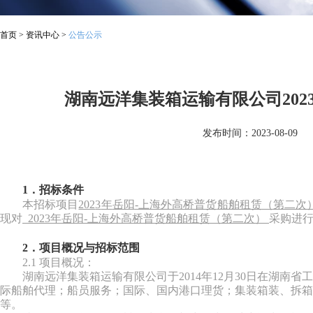
首页
>
资讯中心
>
公告公示
湖南远洋集装箱运输有限公司20
发布时间：2023-08-09
1．招标条件
本招标项目
202
3
年
岳阳
-上海外高桥普货
船舶租赁
（第二次
现对
202
3
年
岳阳
-上海外高桥普货
船舶租赁
（第二次）
采购进
2．项目概况与招标范围
2.1 项目概况：
湖南远洋集装箱运输有限公司于
2014
年
12
月
30
日在湖南省工
际船舶代理；船员服务；国际、国内港口理货；集装箱装、拆箱
等。