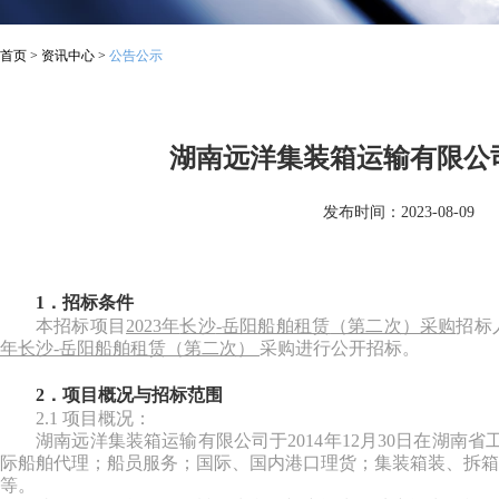
首页
>
资讯中心
>
公告公示
湖南远洋集装箱运输有限公司
发布时间：2023-08-09
1．招标条件
本招标项目
202
3
年
长沙
-岳阳
船舶租赁
（第二次）
采购
招标
年
长沙
-岳阳
船舶租赁
（第二次）
采购进行公开招标。
2．项目概况与招标范围
2.1 项目概况：
湖南远洋集装箱运输有限公司于
2014
年
12
月
30
日在湖南省
际船舶代理；船员服务；国际、国内港口理货；集装箱装、拆箱
等。