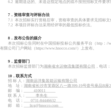
6.2 逾期送达的、未送达指定地点的或不按照招标文件要
7．资格审查与评标办法
7.1 本次招标实行资格后审，资格审查的具体要求见招标文
7.2 本项目评标办法采用经评审的最低投标价法。
8．发布公告的媒介
本次招标公告同时在中国招标投标公共服务平台（
http：
有限公司门户网站（
https://www.hnocco.com//）
上发布。
9．监督
部门
本次招标监督部门
为
湖南省
水运物流集团有限公司
，电
话：
10．
联系方式
招
标
人：
湖南远洋集装箱运输有限公司
地
址：
湖南省长沙市芙蓉区八一路
399-19号壹号座品B座
邮
编：
410011
联
系
人：
李
先生
电
话：
0731-844
46632
邮
箱：
licg
@hnocco.com