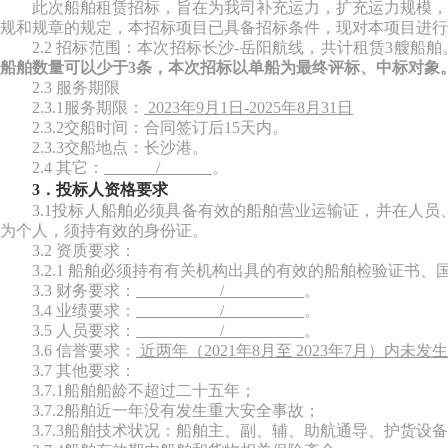
此次船舶
租赁
招标，旨在为我司补充运力，扩充运力规模，
规和规章的规定，本招标项目已具备招标条件，现对本项目进行
2.2 招标范围：本次招标长沙-岳阳航线，共
计租赁
3艘船舶
船舶数量可以少于
3条，本次招标以单船为最终评标、中标对象
2.3 服务期限
2.3.1服务期限：
202
3年9月1日-
202
5年8月31日
2.3.2交船时间：合同签订后1
5
天内。
2.3.3交船地点：长沙港。
2.4 其它：
/
。
3．投标人资格要求
3.1投标人船舶必须具备有效的船舶营业运输证，
并在人员
为个人，须持有效的身份证。
3.2 资质要求：
3.2.1 船舶必须持有有关机构出具的有效的船舶检验证书
3.3 财务要求：
/
。
3.4 业绩要求：
/
。
3.5
人员要求：
/
。
3.6 信誉要求：
近两年（
2021
年
8月
至
2023
年
7月）内未发
3.7 其他要求：
3.7.1船舶船龄
不超过二十五年；
3.7.2船舶近一年没有发生重大安全事故
；
3.7.3船舶技术状况：船舶主、副、辅、助航通导、护货设