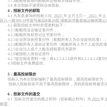
3.7.4船舶有效期内船舶和货物相关保险齐全。
3.8 本次招标不接受联合体投标。
4．招标文件的获取
4.1 凡有意参加的投标人
自
2023
年
8
月
9
日～
2023
年
8
区八一路
399-19号壹号座品B座20层 湖南远洋集装箱运输有限公
4.2 获取招标文件时所需资料如下：
4.2.1船舶营业运输证复印件；
4.2.2船舶所有权登记证书复印件；
4.2.3企业营业执照复印件（船舶所有人为企业提供此项）；
4.2.4船舶所有人身份证复印件（船舶所有人为个人提供此
4.2.5企业法人或个人船东授权委托书原件
4.2.6被授权人身份证原件；
4.2.7提交报名资料一份：将4.2.5-4.2.6原件和4.2.1-
4.3招标文件免费提供。
5．最高投标限价
招标人为本次招标编制了最高投标限价，最高投标限价为：
投标人投标价应不高于最高投标限价，否则其投标将被否
6．投标文件的递交
6.1 投标文件
递交的截止时间（投标截止时间）
为
2023
年
标
室
。