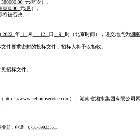
380000.00
元/航次）。
0000.00
元
/月
）。
标将被否决。
为
2022
年
1
月
12
日
9
时（北京时间），递交地点为
湖南
招标文件要求密封的投标文件，招标人将予以拒收。
求见招标文件。
。
www.cebpubservice.com）、湖南省湘水集团有限公司网站（h
布。
事业部
，电话：
0731-89933551
。