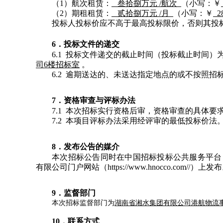
（1）航次租赁：
叁拾捌万元 /航次
（小写：￥
（2）期租租赁：
贰拾捌万元 /月
（小写：￥
28
投标人投标价应不高于最高投标限价，否则其投
6
．投标文件的递交
6.1 投标文件递交的截止时间（投标截止时间）
司6楼招标室
。
6.2 逾期送达的、未送达指定地点的或不按照
7
．资格审查与评标办法
7.1 本次招标实行资格后审，资格审查的具体要
7.2 本项目评标办法采用经评审的最低投标价法
8
．发布公告的媒介
本次招标公告同时在中国招标投标公共服务平台（http：//
有限公司门户网站（https://www.hnocco.com//）上发
9
．监督
部门
本次招标监督部门为
湖南省湘水集团有限公司港航物流
10
．联系方式