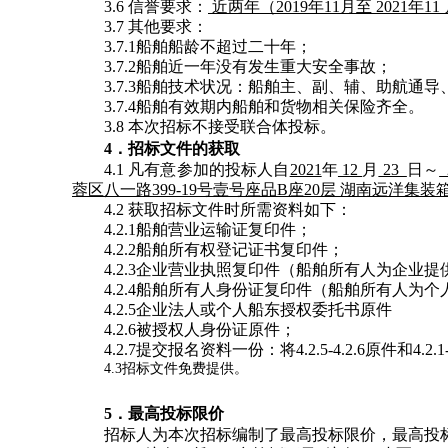
3.6 信誉要求：
近两年（2019年11月至 202
3.7 其他要求：
3.7.1船舶船龄不超过二十年；
3.7.2船舶近一年没有发生重大安全事故；
3.7.3船舶技术状况：船舶主、副、辅、助航通
3.7.4船舶有效期内船舶和货物相关保险齐全。
3.8 本次招标不接受联合体投标。
4
．招标文件的获取
4.1 凡有意参加的投标人
自
2021
年
12
月
23
日～
蓉区八一路399-19号壹号座品B座20层 湖南远洋集
4.2 获取招标文件时所需资料如下：
4.2.1船舶营业运输证复印件；
4.2.2船舶所有权登记证书复印件；
4.2.3企业营业执照复印件（船舶所有人为企业
4.2.4船舶所有人身份证复印件（船舶所有人为
4.2.5企业法人或个人船东授权委托书原件
4.2.6被授权人身份证原件；
4.2.7提交报名资料一份：将4.2.5-4.2.6原件和
4.3招标文件免费提供。
5
．最高投标限价
招标人为本次招标编制了最高投标限价，最高投