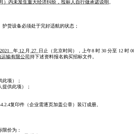
1年11 月）内未发生重大经济纠纷，投标人自行做承诺说明
。
导、护货设备必须处于完好适航的状态；
2021
年
12
月
27
日止（北京时间），上午8 时 30 分至 12 时 00
装箱运输有限公司
持下述资料报名购买招标文件。
提供此项）；
个人提供此项）；
4.2.1-4.2.4复印件（企业需逐页加盖公章）装订成册。
标限价为：