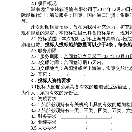
2.1 项目概况：
湖南远洋集装箱运输有限公司于2014年12月
际船舶代理；船员服务；国际、国内港口理货；集装
等。
此次船舶租赁招标，旨在为我司补充运力，扩充
规和规章的规定，本招标项目已具备招标条件，现对
2.2 招标范围：本次招标岳阳-上海外高桥烟花航线
期租租赁。
投标人投标船舶数量可以少于4条，每条
2.3 服务期限
2.3.1服务期限：
合同签订之日起至2022年12月31
2.3.2交船时间：合同签订后15天内。
2.3.3交船地点：岳阳港或者上海港，实际交船
2.4 其它：
/
。
3
．投标人资格要求
3.1投标人船舶必须具备有效的船舶营业运输
为个人，须持有效的身份证。
3.2 资质要求：
3.2.1 船舶必须持有有关机构出具的有效的船
3.2.2 船舶必须持有一类、三类、四类、五类
3.3 财务要求：
/
。
3.4 业绩要求：
/
。
3.5 人员要求：
/
。