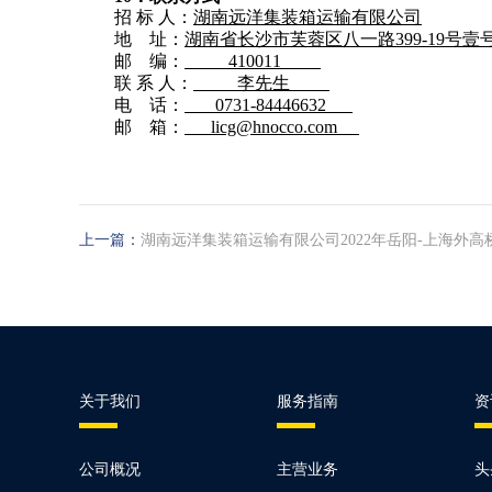
招 标 人：
湖南远洋集装箱运输有限公司
地 址：
湖南省长沙市芙蓉区八一路399-19号壹
邮 编：
410011
联 系 人：
李先生
电 话：
0731-84446632
邮 箱：
licg@hnocco.com
上一篇：
湖南远洋集装箱运输有限公司2022年岳阳-上海外高
关于我们
服务指南
资
公司概况
主营业务
头