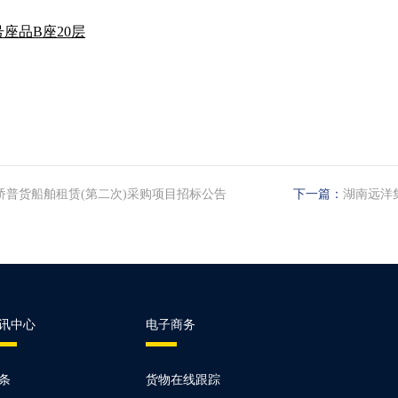
号座品B座20层
桥普货船舶租赁(第二次)采购项目招标公告
下一篇：
湖南远洋
讯中心
电子商务
条
货物在线跟踪